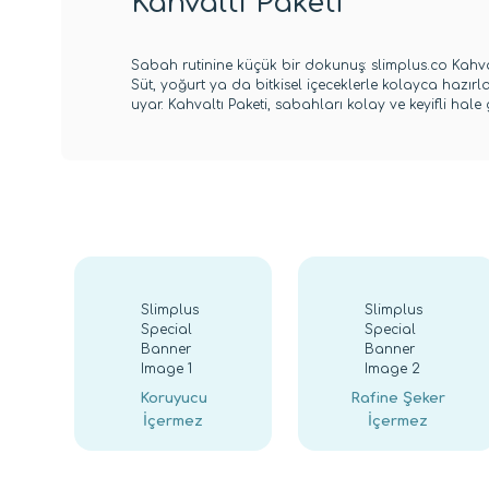
Kahvaltı Paketi
Sabah rutinine küçük bir dokunuş: slimplus.co Kahval
Süt, yoğurt ya da bitkisel içeceklerle kolayca hazırla
uyar. Kahvaltı Paketi, sabahları kolay ve keyifli hale ge
Koruyucu
Rafine Şeker
İçermez
İçermez