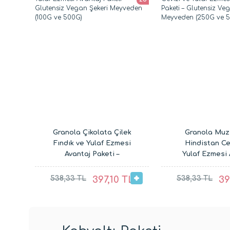
Granola Çikolata Çilek
Granola Muz 
Fındık ve Yulaf Ezmesi
Hindistan Ce
Avantaj Paketi –
Yulaf Ezmesi 
Glutensiz Vegan Şekeri
Paketi – Glu
Meyveden (100G ve
Vegan Şekeri 
538,33 TL
397,10 TL
538,33 TL
39
500G)
(250G ve 5