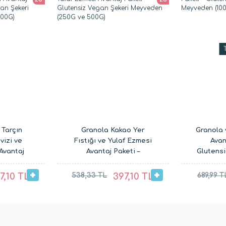
Tarçın
Granola Kakao Yer
Granola 
vizi ve
Fıstığı ve Yulaf Ezmesi
Avan
Avantaj
Avantaj Paketi –
Glutens
tensiz
Glutensiz Vegan Şekeri
Meyve
Meyveden
Meyveden (250G ve
7,10 TL
538,33 TL
397,10 TL
689,99 T
00G)
500G)