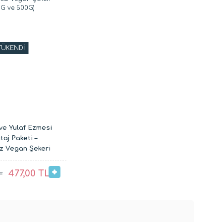
TÜKENDİ
ve Yulaf Ezmesi
taj Paketi –
iz Vegan Şekeri
den (100G ve
500G)
L
477,00 TL