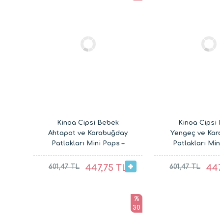
Kinoa Cipsi Bebek
Kinoa Cipsi 
Ahtapot ve Karabuğday
Yengeç ve Ka
Patlakları Mini Pops –
Patlakları Min
Glutensiz Vegan Çocuk
Glutensiz Veg
Atıştırmalıkları (20G ve
Atıştırmalıklar
601,47 TL
447,75 TL
601,47 TL
44
30G)
30G)
%
30