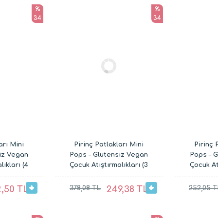
%
%
34
34
arı Mini
Pirinç Patlakları Mini
Pirinç 
iz Vegan
Pops – Glutensiz Vegan
Pops – 
lıkları (4
Çocuk Atıştırmalıkları (3
Çocuk Atı
x 30G)
,50 TL
378,08 TL
249,38 TL
252,05 T