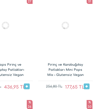
27
31
ops Pirinç ve
Pirinç ve Karabuğday
day Patlakları
Patlakları Mini Pops
lutensiz Vegan
Mix – Glutensiz Vegan
ştırmalıkları (4
Çocuk Atıştırmalıkları (2
x 30G)
x 30G)
L
436,95 TL
256,80 TL
177,65 TL
%
%
26
30