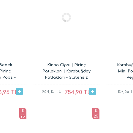
 Bebek
Kinoa Cipsi | Pirinç
Karabuğ
Pirinç
Patlakları | Karabuğday
Mini Po
i Pops –
Patlakları – Glutensiz
Ve
an Çocuk
Vegan Çocuk
Atıştı
ı (20G ve
Atıştırmalıkları Karma
6,95 TL
964,15 TL
754,90 TL
137,66 
Paket (4 x 20G ve 4 x
30G)
%
%
25
25