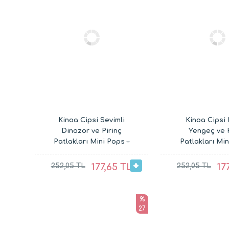
Kinoa Cipsi Sevimli
Kinoa Cipsi 
Dinozor ve Pirinç
Yengeç ve P
Patlakları Mini Pops –
Patlakları Min
Glutensiz Vegan Çocuk
Glutensiz Veg
Atıştırmalıkları (20G ve
Atıştırmalıklar
252,05 TL
177,65 TL
252,05 TL
17
30G)
30G)
%
27