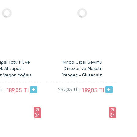
psi Tatlı Fil ve
Kinoa Cipsi Sevimli
k Ahtapot –
Dinozor ve Neşeli
iz Vegan Yağsız
Yengeç – Glutensiz
ştırmalıkları (2
Vegan Yağsız Çocuk
x 20G)
Atıştırmalıkları (2 x 20G)
TL
189,05 TL
252,05 TL
189,05 TL
%
%
34
34