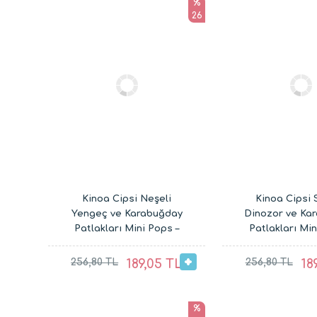
%
26
Kinoa Cipsi Neşeli
Kinoa Cipsi 
Yengeç ve Karabuğday
Dinozor ve Ka
Patlakları Mini Pops –
Patlakları Min
Glutensiz Vegan Çocuk
Glutensiz Veg
Atıştırmalıkları (20G ve
Atıştırmalıklar
256,80 TL
189,05 TL
256,80 TL
18
30G)
30G)
%