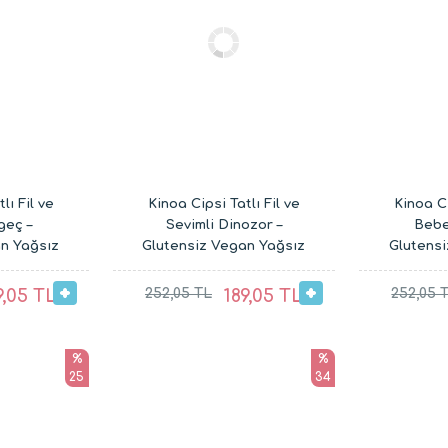
lı Fil ve
Kinoa Cipsi Tatlı Fil ve
Kinoa Ci
geç –
Sevimli Dinozor –
Bebe
n Yağsız
Glutensiz Vegan Yağsız
Glutens
lıkları (2
Çocuk Atıştırmalıkları (2
Çocuk Atı
x 20G)
9,05 TL
252,05 TL
189,05 TL
252,05 
%
%
25
34