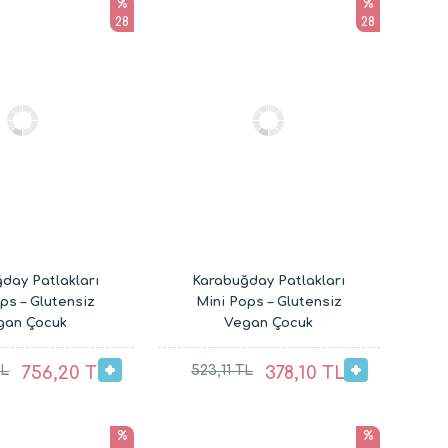
%
%
28
28
day Patlakları
Karabuğday Patlakları
ps – Glutensiz
Mini Pops – Glutensiz
gan Çocuk
Vegan Çocuk
lıkları (8 x 30G)
Atıştırmalıkları (4 x 30G)
TL
756,20 TL
523,11 TL
378,10 TL
%
%