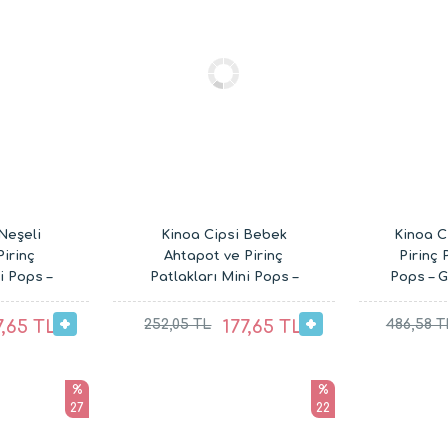
Neşeli
Kinoa Cipsi Bebek
Kinoa Ci
irinç
Ahtapot ve Pirinç
Pirinç 
i Pops –
Patlakları Mini Pops –
Pops – 
an Çocuk
Glutensiz Vegan Çocuk
Çocuk A
ı (20G ve
Atıştırmalıkları (20G ve
(2
7,65 TL
252,05 TL
177,65 TL
486,58 T
30G)
%
%
27
22