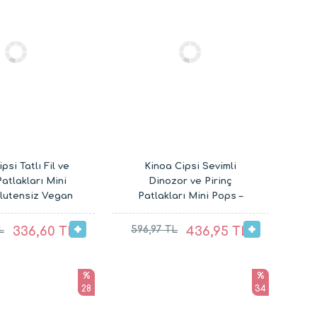
psi Tatlı Fil ve
Kinoa Cipsi Sevimli
Patlakları Mini
Dinozor ve Pirinç
Glutensiz Vegan
Patlakları Mini Pops –
tıştırmalıkları
Glutensiz Vegan Çocuk
0G ve 30G)
Atıştırmalıkları (20G ve
L
336,60 TL
596,97 TL
436,95 TL
30G)
%
%
28
34