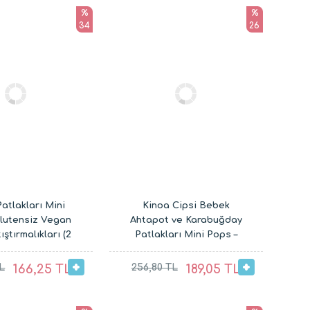
%
%
34
26
Patlakları Mini
Kinoa Cipsi Bebek
Glutensiz Vegan
Ahtapot ve Karabuğday
ştırmalıkları (2
Patlakları Mini Pops –
x 30G)
Glutensiz Vegan Çocuk
Atıştırmalıkları (20G ve
L
166,25 TL
256,80 TL
189,05 TL
30G)