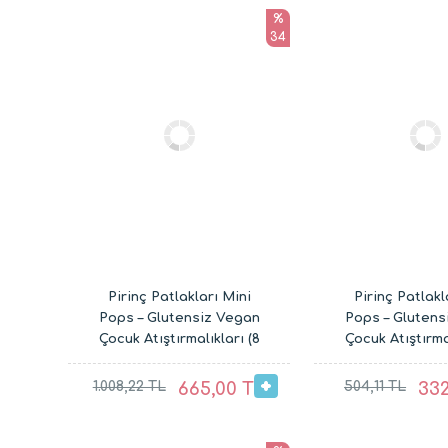
%
34
Pirinç Patlakları Mini
Pirinç Patlakl
Pops – Glutensiz Vegan
Pops – Glutens
Çocuk Atıştırmalıkları (8
Çocuk Atıştırma
x 30G)
x 30G)
1.008,22 TL
665,00 TL
504,11 TL
332