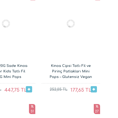
20G Sade Kinoa
Kinoa Cipsi Tatlı Fil ve
r Kids Tatlı Fil
Pirinç Patlakları Mini
0G Mini Pops
Pops – Glutensiz Vegan
day Patlakları
Çocuk Atıştırmalıkları
(20G ve 30G)
L
447,75 TL
252,05 TL
177,65 TL
%
%
31
27