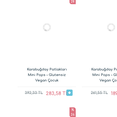
28
Karabuğday Patlakları
Karabuğday Pa
Mini Pops – Glutensiz
Mini Pops – G
Vegan Çocuk
Vegan Ço
Atıştırmalıkları (3 x 30G)
Atıştırmalıkları
392,33 TL
283,58 TL
261,55 TL
18
%
26