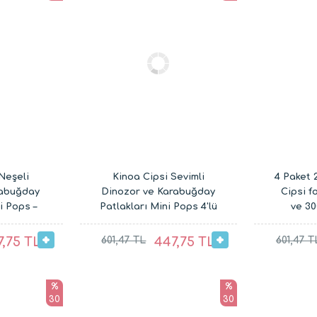
Neşeli
Kinoa Cipsi Sevimli
4 Paket 
rabuğday
Dinozor ve Karabuğday
Cipsi fo
i Pops –
Patlakları Mini Pops 4'lü
ve 3
an Çocuk
Paket – Glutensiz Vegan
Karabuğ
ı (20G ve
Çocuk Atıştırmalıkları (4
7,75 TL
601,47 TL
447,75 TL
601,47 T
x 20G ve 4 x 30G) |
Slimplus
%
%
30
30