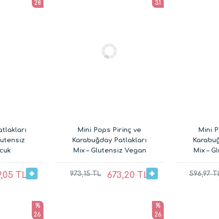
28
31
tlakları
Mini Pops Pirinç ve
Mini P
lutensiz
Karabuğday Patlakları
Karabuğ
cuk
Mix – Glutensiz Vegan
Mix – G
 (2 x 30G)
Çocuk Atıştırmalıkları (8
Çocuk Atı
x 30G)
9,05 TL
973,15 TL
673,20 TL
596,97 T
%
%
26
26