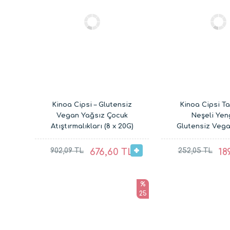
Kinoa Cipsi – Glutensiz
Kinoa Cipsi Tat
Vegan Yağsız Çocuk
Neşeli Yen
Atıştırmalıkları (8 x 20G)
Glutensiz Vega
Çocuk Atıştırma
x 20G)
902,09 TL
676,60 TL
252,05 TL
18
%
25