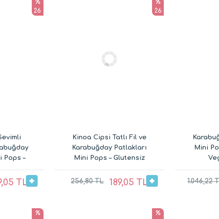
%
%
26
26
Sevimli
Kinoa Cipsi Tatlı Fil ve
Karabuğ
rabuğday
Karabuğday Patlakları
Mini Po
i Pops –
Mini Pops – Glutensiz
Ve
an Çocuk
Vegan Çocuk
Atıştırma
ı (20G ve
Atıştırmalıkları (20G ve
9,05 TL
256,80 TL
189,05 TL
1.046,22 
30G)
%
%