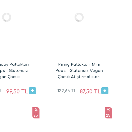
day Patlakları
Pirinç Patlakları Mini
ps – Glutensiz
Pops – Glutensiz Vegan
gan Çocuk
Çocuk Atıştırmalıkları
rmalıkları 30G
30G
TL
99,50 TL
132,66 TL
87,50 TL
%
%
25
25