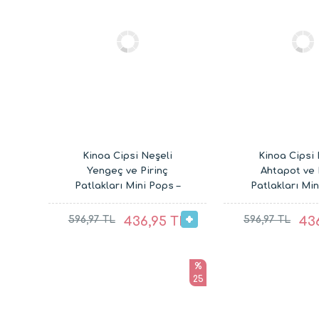
Kinoa Cipsi Neşeli
Kinoa Cipsi
Yengeç ve Pirinç
Ahtapot ve 
Patlakları Mini Pops –
Patlakları Min
Glutensiz Vegan Çocuk
Glutensiz Veg
Atıştırmalıkları
Atıştırmalıklar
596,97 TL
436,95 TL
596,97 TL
43
30G)
%
25