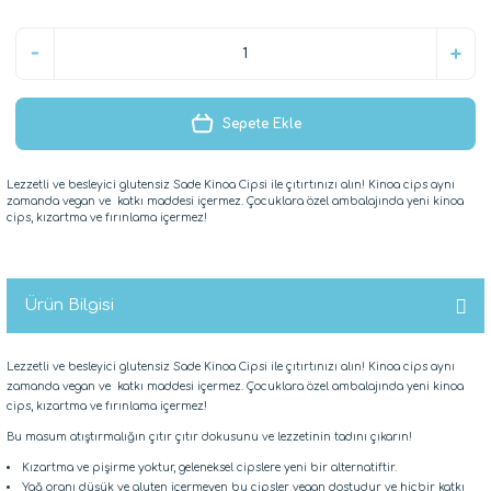
Sepete Ekle
Lezzetli ve besleyici glutensiz Sade Kinoa Cipsi ile çıtırtınızı alın! Kinoa cips aynı
zamanda vegan ve katkı maddesi içermez. Çocuklara özel ambalajında yeni kinoa
cips, kızartma ve fırınlama içermez!
Ürün Bilgisi
Lezzetli ve besleyici glutensiz Sade Kinoa Cipsi ile çıtırtınızı alın! Kinoa cips aynı
zamanda vegan ve katkı maddesi içermez. Çocuklara özel ambalajında yeni kinoa
cips, kızartma ve fırınlama içermez!
Bu masum atıştırmalığın çıtır çıtır dokusunu ve lezzetinin tadını çıkarın!
Kızartma ve pişirme yoktur, geleneksel cipslere yeni bir alternatiftir.
Yağ oranı düşük ve gluten içermeyen bu cipsler vegan dostudur ve hiçbir katkı