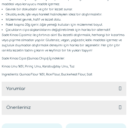
maddesi veya koruyucu madde içermez.
Gevrek bir dokudadır ve çıtır bir lezzet sunar.
Okulda, evde, işte veya hareket halindeyken ideal bir atıştırmalıktır.
Mükemmel gevrek, hafif ve lezzet dolu.
Paket başına 20g içerir; öğle yemeği kutuları için mükemmel boyut.
Çocukların cips alışkanlıklarını değiştirebilmek için harika bir alternatif.
Sade Kinoa Cipsimiz ile çıtırtınızı alın! Bu lezzetli atıştırmalık, herhangi bir kızartma
veya pişirme olmadan yapılır. Glutensiz, vegan, yağsızdır, katkı maddesi içermez ve
suçluluk duymadan atıştırmalık deneyimi için harika bir seçenektir. Her çıtır çıtır
ısırıkta lezzetin tadını çıkarın ve keyfinizi bir tık yukarı taşıyın!
Sade Kinoa Cipsi (Quinoa Chips) İçindekiler:
Kinoa Unu %51, Pirinç Unu, Karabuğday Unu, Tuz
Ingredients: Quinoa Flour %51, Rice Flour, Buckwheat Flour, Salt
Yorumlar
Önerileriniz
Bu ürüne ilk yorumu siz yapın!
Bu ürünün fiyat bilgisi, resim, ürün açıklamalarında ve diğer