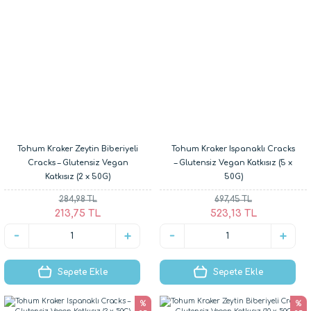
Tohum Kraker Zeytin Biberiyeli
Tohum Kraker Ispanaklı Cracks
Cracks – Glutensiz Vegan
– Glutensiz Vegan Katkısız (5 x
Katkısız (2 x 50G)
50G)
284,98 TL
697,45 TL
213,75 TL
523,13 TL
Sepete Ekle
Sepete Ekle
%
%