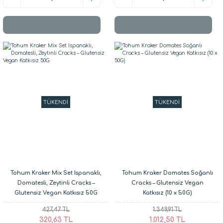
TÜKENDİ
TÜKENDİ
Tohum Kraker Mix Set Ispanaklı,
Tohum Kraker Domates Soğanlı
Domatesli, Zeytinli Cracks –
Cracks – Glutensiz Vegan
Glutensiz Vegan Katkısız 50G
Katkısız (10 x 50G)
427,47 TL
1.349,91 TL
320,63 TL
1.012,50 TL