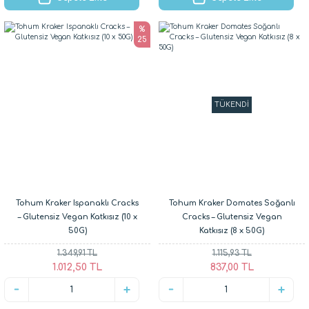
%
25
TÜKENDİ
Tohum Kraker Ispanaklı Cracks
Tohum Kraker Domates Soğanlı
– Glutensiz Vegan Katkısız (10 x
Cracks – Glutensiz Vegan
50G)
Katkısız (8 x 50G)
1.349,91 TL
1.115,93 TL
1.012,50 TL
837,00 TL