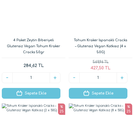
4 Paket Zeytin Biberiyeli
Tohum Kraker Ispanaklı Cracks
Glutensiz Vegan Tohum Kraker
– Glutensiz Vegan Katkısız (4 x
Cracks 50gr
50G)
569,96 TL
284,62 TL
427,50 TL
Sepete Ekle
Sepete Ekle
%
%
25
25