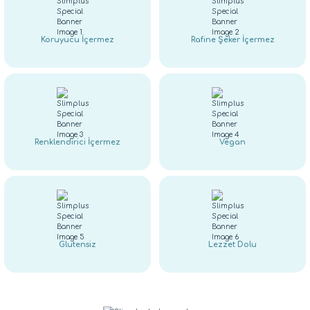
Koruyucu İçermez
Rafine Şeker İçermez
Renklendirici İçermez
Vegan
Glutensiz
Lezzet Dolu