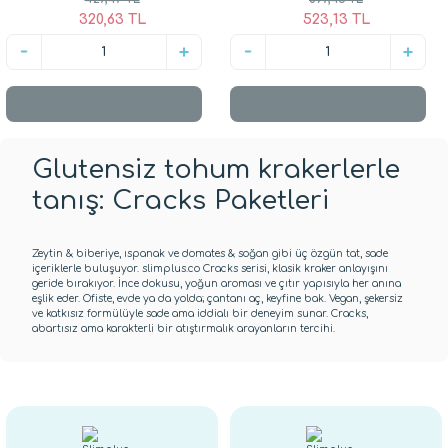
320,63 TL
523,13 TL
Glutensiz tohum krakerlerle
tanış: Cracks Paketleri
Zeytin & biberiye, ıspanak ve domates & soğan gibi üç özgün tat, sade
içeriklerle buluşuyor. slimplus.co Cracks serisi, klasik kraker anlayışını
geride bırakıyor. İnce dokusu, yoğun aroması ve çıtır yapısıyla her anına
eşlik eder. Ofiste, evde ya da yolda; çantanı aç, keyfine bak. Vegan, şekersiz
ve katkısız formülüyle sade ama iddialı bir deneyim sunar. Cracks,
abartısız ama karakterli bir atıştırmalık arayanların tercihi.