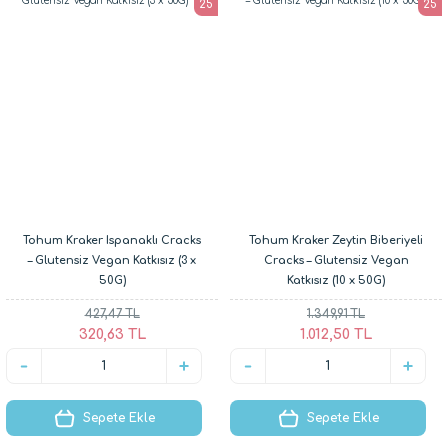
25
25
Tohum Kraker Ispanaklı Cracks
Tohum Kraker Zeytin Biberiyeli
– Glutensiz Vegan Katkısız (3 x
Cracks – Glutensiz Vegan
50G)
Katkısız (10 x 50G)
427,47 TL
1.349,91 TL
320,63 TL
1.012,50 TL
Sepete Ekle
Sepete Ekle