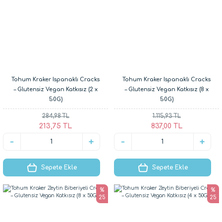
Tohum Kraker Ispanaklı Cracks
Tohum Kraker Ispanaklı Cracks
– Glutensiz Vegan Katkısız (2 x
– Glutensiz Vegan Katkısız (8 x
50G)
50G)
284,98 TL
1.115,93 TL
213,75 TL
837,00 TL
Sepete Ekle
Sepete Ekle
%
%
25
25