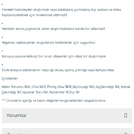
Hareket halindeyken atıştırmak veya salatalara, çorbalara, dip soslara ve daha
fazlasına eklemek için mükemmel alternatif.
Yedikten sonra pişmanlık veren atıştırmalıklara harika bir alternatif.
Veganlar, vejetaryenler ve glutensiz beslenenler için uygundur.
Koruyucusuzve katkısız bir ürün isteyenler için ideal bir atıştırmalık.
Evde kolayca saklanabilir veya işe, okula, spora, pikniğe veya kampa ideal.
İçindekiler:
Keten Tohumu %34, Chia %25,
Pirinç Unu %10,
Zeytinyağı %10, AyÇekirdeği %8, Kabak
Çekirdeği %7, Ispanak Tozu %4, Karabiber %1,Tuz %1
*** Ürünlerin içeriği ve besin değerlerine görsellerden ulaşabilirsiniz.
Yorumlar