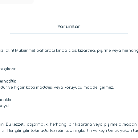
Yorumlar
ırtınızı alın! Mükemmel baharatlı kinoa cips; kızartma, pişirme veya herh
ı çıkarın!
rnatiftir.
udur ve hiçbir katkı maddesi veya koruyucu madde içermez.
lıktır.
boyut.
lın! Bu lezzetli atıştırmalık, herhangi bir kızartma veya pişirme olmadan 
. Her çıtır çıtır lokmada lezzetin tadını çıkartın ve keyfi bir tık yukarı taş