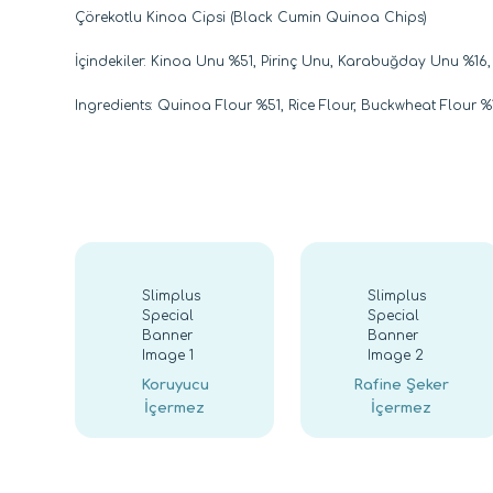
Çörekotlu Kinoa Cipsi (Black Cumin Quinoa Chips)
İçindekiler: Kinoa Unu %51, Pirinç Unu, Karabuğday Unu %16,
Ingredients: Quinoa Flour %51, Rice Flour, Buckwheat Flour 
Bu ürünün fiyat bilgisi, resim, ürün açıklamalarında ve 
Görüş ve önerileriniz için teşekkür ederiz.
Ürün resmi kalitesiz, bozuk veya görüntülenemiyor.
Ürün açıklamasında eksik bilgiler bulunuyor.
Ürün bilgilerinde hatalar bulunuyor.
Koruyucu
Rafine Şeker
İçermez
İçermez
Ürün fiyatı diğer sitelerden daha pahalı.
Bu ürüne benzer farklı alternatifler olmalı.