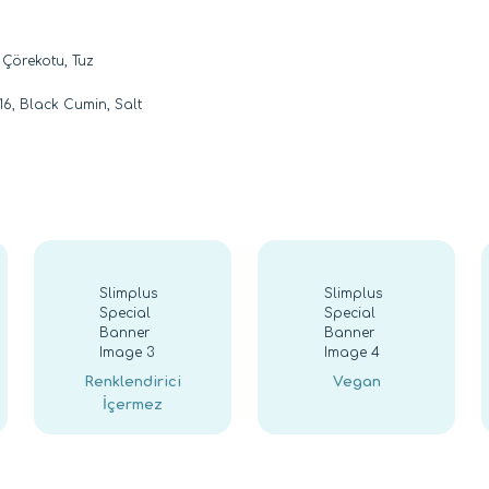
 Çörekotu, Tuz
%16, Black Cumin, Salt
diğer konularda yetersiz gördüğünüz noktaları öneri formunu kullana
Bu ürüne ilk yorumu siz yapın!
Yorum Yaz
Renklendirici
Vegan
İçermez