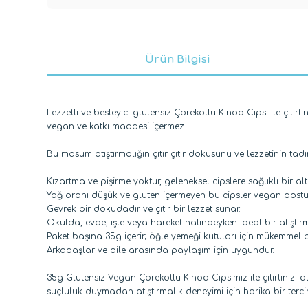
Ürün Bilgisi
Lezzetli ve besleyici glutensiz Çörekotlu Kinoa Cipsi ile çıt
vegan ve katkı maddesi içermez.
Bu masum atıştırmalığın çıtır çıtır dokusunu ve lezzetinin tadın
Kızartma ve pişirme yoktur, geleneksel cipslere sağlıklı bir alte
Yağ oranı düşük ve gluten içermeyen bu cipsler vegan dost
Gevrek bir dokudadır ve çıtır bir lezzet sunar.
Okulda, evde, işte veya hareket halindeyken ideal bir atıştırma
Paket başına 35g içerir; öğle yemeği kutuları için mükemmel 
Arkadaşlar ve aile arasında paylaşım için uygundur.
35g Glutensiz Vegan Çörekotlu Kinoa Cipsimiz ile çıtırtınızı a
suçluluk duymadan atıştırmalık deneyimi için harika bir tercihtir