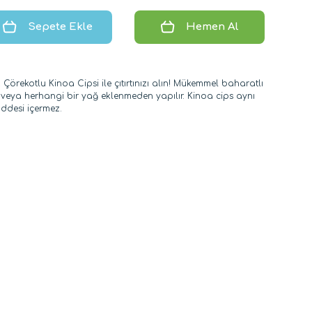
Sepete Ekle
Hemen Al
z Çörekotlu Kinoa Cipsi ile çıtırtınızı alın! Mükemmel baharatlı
e veya herhangi bir yağ eklenmeden yapılır. Kinoa cips aynı
desi içermez.