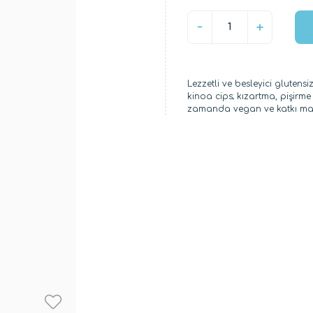
Lezzetli ve besleyici glutensi
kinoa cips; kızartma, pişirm
zamanda vegan ve katkı mad