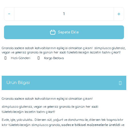
Sepete Ekle
Granola sadece sabah kahvaltılarının eşlikçisi olmaktan çıksın! slimplus.co glutensiz,
vegan ve şekersiz granola ile günün her saati tüketebileceğin lezzetin tadını çıkart!
Hızlı Gönderi
Kargo Bedava
Ürün Bilgisi
Granola sadece sabah kahvaltılarının eşlikçisi olmaktan çıksın!
slimplus.co glutensiz, vegan ve şekersiz granola ile günün her saati
tüketebileceğin lezzetin tadını çıkart!
Evde, işte, yolculukta... Dilersen süt, yoğurt ve dondurma ile, dilersen tek başına kıtır
kıtır tüketebileceğin slimplus.co granola,
sadece bitkisel malzemelerle üretildi
ve