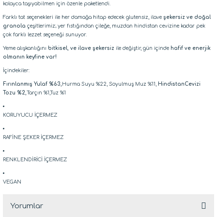
kolayca taşıyabilmen için özenle paketlendi.
Farklı tat seçenekleri ile her damağa hitap edecek glutensiz, ilave
şekersiz ve doğal
granola
çeşitlerimiz; yer fıstığından çileğe, muzdan hindistan cevizine kadar pek
çok farklı lezzet seçeneği sunuyor.
Yeme alışkanlığını
bitkisel, ve ilave şekersiz
ile değiştir, gün içinde
hafif ve enerjik
olmanın keyfine var!
İçindekiler:
Fırınlanmış Yulaf %63,
Hurma Suyu %22, Soyulmuş Muz %11,
HindistanCevizi
Tozu %2,
Tarçın %1,Tuz %1
KORUYUCU İÇERMEZ
RAFİNE ŞEKER İÇERMEZ
RENKLENDİRİCİ İÇERMEZ
VEGAN
Yorumlar