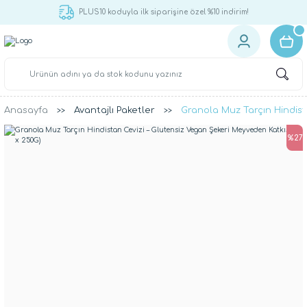
750 TL ve üzeri alışverişlerinizde kargo ücretsiz!
Anasayfa
Avantajlı Paketler
Granola Muz Tarçın Hindist
%27