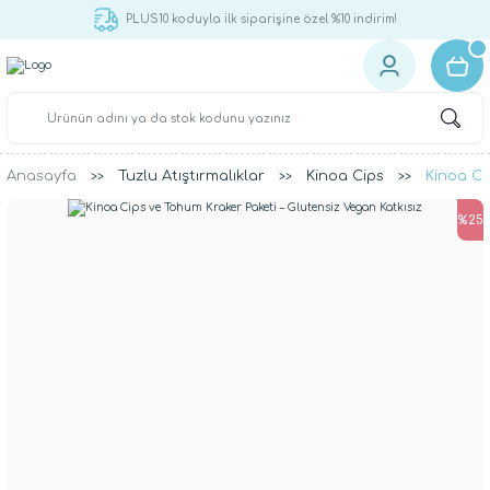
PLUS10 koduyla ilk siparişine özel %10 indirim!
Anasayfa
Tuzlu Atıştırmalıklar
Kinoa Cips
Kinoa Ci
%25