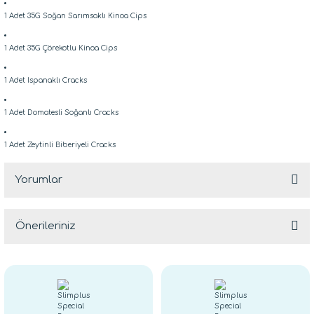
1 Adet 35G Soğan Sarımsaklı Kinoa Cips
1 Adet 35G Çörekotlu Kinoa Cips
1 Adet Ispanaklı Cracks
1 Adet Domatesli Soğanlı Cracks
1 Adet Zeytinli Biberiyeli Cracks
Yorumlar
Önerileriniz
Bu ürüne ilk yorumu siz yapın!
Bu ürünün fiyat bilgisi, resim, ürün açıklamalarında ve diğer
konularda yetersiz gördüğünüz noktaları öneri formunu
Yorum Yaz
kullanarak tarafımıza iletebilirsiniz.
Görüş ve önerileriniz için teşekkür ederiz.