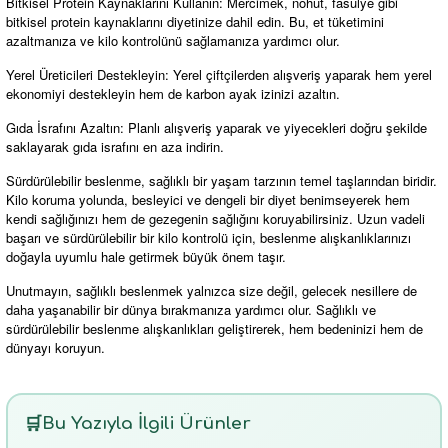
Bitkisel Protein Kaynaklarını Kullanın: Mercimek, nohut, fasulye gibi
bitkisel protein kaynaklarını diyetinize dahil edin. Bu, et tüketimini
azaltmanıza ve kilo kontrolünü sağlamanıza yardımcı olur.
Yerel Üreticileri Destekleyin: Yerel çiftçilerden alışveriş yaparak hem yerel
ekonomiyi destekleyin hem de karbon ayak izinizi azaltın.
Gıda İsrafını Azaltın: Planlı alışveriş yaparak ve yiyecekleri doğru şekilde
saklayarak gıda israfını en aza indirin.
Sürdürülebilir beslenme, sağlıklı bir yaşam tarzının temel taşlarından biridir.
Kilo koruma yolunda, besleyici ve dengeli bir diyet benimseyerek hem
kendi sağlığınızı hem de gezegenin sağlığını koruyabilirsiniz. Uzun vadeli
başarı ve sürdürülebilir bir kilo kontrolü için, beslenme alışkanlıklarınızı
doğayla uyumlu hale getirmek büyük önem taşır.
Unutmayın, sağlıklı beslenmek yalnızca size değil, gelecek nesillere de
daha yaşanabilir bir dünya bırakmanıza yardımcı olur. Sağlıklı ve
sürdürülebilir beslenme alışkanlıkları geliştirerek, hem bedeninizi hem de
dünyayı koruyun.
Bu Yazıyla İlgili Ürünler