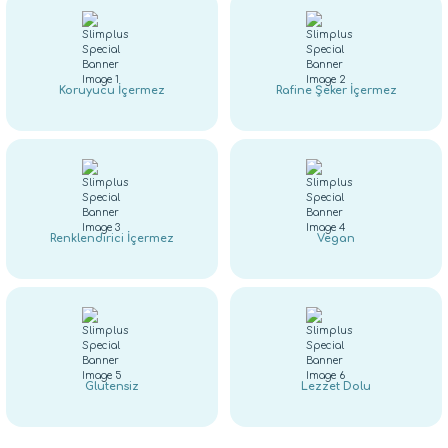
Koruyucu İçermez
Rafine Şeker İçermez
Renklendirici İçermez
Vegan
Glutensiz
Lezzet Dolu